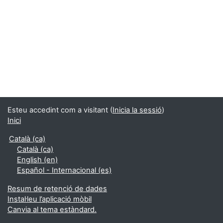
Esteu accedint com a visitant (
Inicia la sessió
)
Inici
Català ‎(ca)‎
Català ‎(ca)‎
English ‎(en)‎
Español - Internacional ‎(es)‎
Resum de retenció de dades
Instal·leu l’aplicació mòbil
Canvia al tema estàndard.