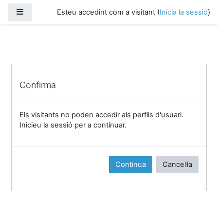
Vés al contingut principal
Panell lateral
Esteu accedint com a visitant (
Inicia la sessió
)
Confirma
Els visitants no poden accedir als perfils d'usuari.
Inicieu la sessió per a continuar.
Continua
Cancel·la