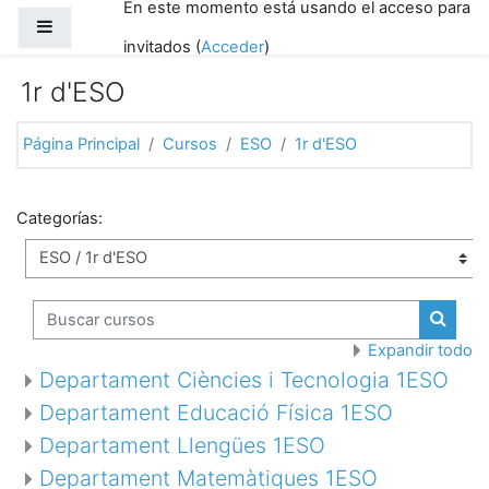
En este momento está usando el acceso para
Salta al contenido principal
Panel lateral
invitados (
Acceder
)
1r d'ESO
Página Principal
Cursos
ESO
1r d'ESO
Categorías:
Buscar cursos
Buscar
Expandir todo
Departament Ciències i Tecnologia 1ESO
Departament Educació Física 1ESO
Departament Llengües 1ESO
Departament Matemàtiques 1ESO