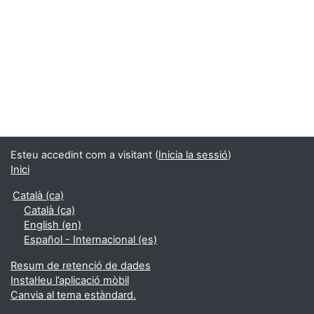
Esteu accedint com a visitant (
Inicia la sessió
)
Inici
Català ‎(ca)‎
Català ‎(ca)‎
English ‎(en)‎
Español - Internacional ‎(es)‎
Resum de retenció de dades
Instal·leu l’aplicació mòbil
Canvia al tema estàndard.