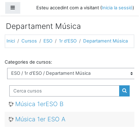
Vés al contingut principal
Panell lateral
Esteu accedint com a visitant (
Inicia la sessió
)
Departament Música
Inici
Cursos
ESO
1r d'ESO
Departament Música
Categories de cursos:
Cerca cursos
Cerca 
Música 1erESO B
Música 1er ESO A