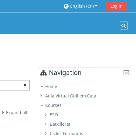
English ‎(en)‎
Log in
Togg
Navigation
Home
Aula Virtual Guillem Catà
Courses
Expand all
ESO
Batxillerat
Cicles Formatius