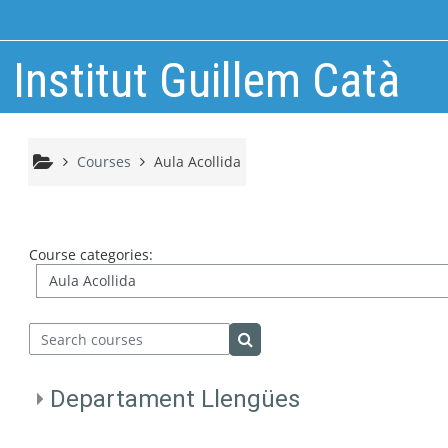
Skip to main content
Institut Guillem Catà
Courses
Aula Acollida
Course categories:
Search courses
Search courses
Departament Llengües